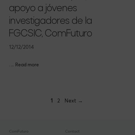
apoyo a jóvenes
investigadores de la
FGCSIC, ComFuturo
12/12/2014
…
Read more
Page
Page
Post
1
2
Next
→
navigation
ComFuturo
Contact