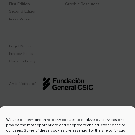
First Edition
Graphic Resources
Second Edition
Press Room
Legal Notice
Privacy Policy
Cookies Policy
An initiative of
We use our own and third-party cookies to analyze our services and
provide the most appropriate and adapted technical experience to
This project has received funding from the
our users. Some of these cookies are essential for the site to function
European Union’s Horizon Europe research