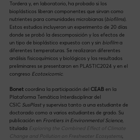
Tordera y, en laboratorio, ha probado si los
bioplásticos liberan componentes que sirvan como
nutrientes para comunidades microbianas (
biofilms
).
Estos estudios incluyeron un experimento de 20 días
donde se probó la descomposición y los efectos de
un tipo de bioplástico expuesto con y sin
biofilm
a
diferentes temperaturas. Se realizaron diferentes
análisis fisicoquímicos y biológicos y los resultados
preliminares se presentaron en PLASTIC2024 y en el
congreso
Ecotoxicomic
.
Bonet
coordina la participación del
CEAB
en la
Plataforma Temática Interdisciplinar del
CSIC
SusPlast
y supervisa tanto a una estudiante de
doctorado como a varios estudiantes de grado. Su
publicación en
Frontiers in Environmental Science
,
titulada
Exploring the Combined Effect of Climate
Change and Pollution on Freshwater Ecosystems
,