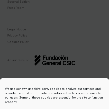
Second Edition
Press Room
Legal Notice
Privacy Policy
Cookies Policy
An initiative of
We use our own and third-party cookies to analyze our services and
provide the most appropriate and adapted technical experience to
This project has received funding from the
our users. Some of these cookies are essential for the site to function
European Union’s Horizon Europe research
properly.
and innovation programme under the Marie
Sklodowska-Curie grant agreement Nº