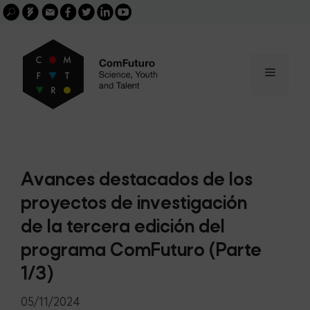
Search
Skip
FGCSIC
Email
facebook
twitter
linkedin
youtube
for:
buscar
to
content
Menu
Avances destacados de los
proyectos de investigación
de la tercera edición del
programa ComFuturo (Parte
1/3)
05/11/2024