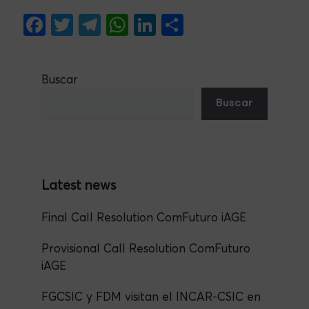
F
T
Te
W
Li
S
a
w
le
h
n
h
c
itt
gr
at
ke
ar
Buscar
e
er
a
s
dI
e
Buscar
b
m
A
n
o
p
o
p
k
Final Call Resolution ComFuturo iAGE
Provisional Call Resolution ComFuturo
iAGE
FGCSIC y FDM visitan el INCAR-CSIC en