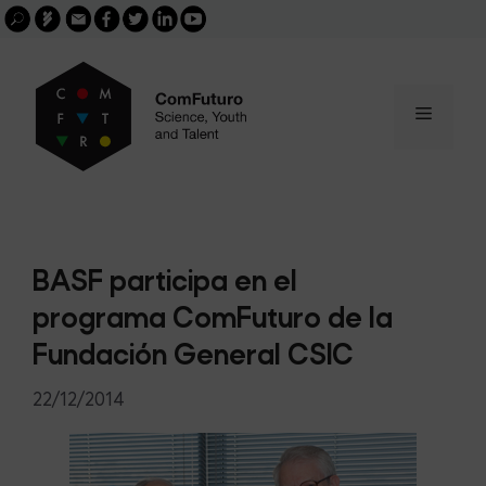
Search
Skip
FGCSIC
Email
facebook
twitter
linkedin
youtube
for:
buscar
to
content
Menu
BASF participa en el
programa ComFuturo de la
Fundación General CSIC
22/12/2014