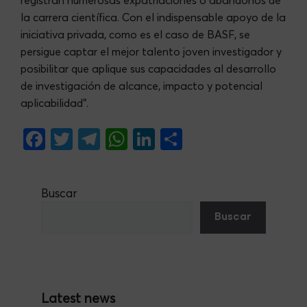
registran numerosas expatriaciones o abandonos de
la carrera científica. Con el indispensable apoyo de la
iniciativa privada, como es el caso de BASF, se
persigue captar el mejor talento joven investigador y
posibilitar que aplique sus capacidades al desarrollo
de investigación de alcance, impacto y potencial
aplicabilidad”.
F
T
Te
W
Li
S
a
w
le
h
n
h
c
itt
gr
at
ke
ar
Buscar
e
er
a
s
dI
e
Buscar
b
m
A
n
o
p
o
p
k