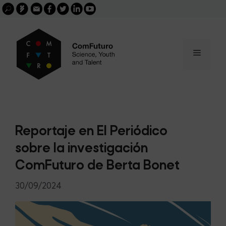
Search
Skip
FGCSIC
Email
facebook
twitter
linkedin
youtube
for:
buscar
to
content
Menu
Reportaje en El Periódico
sobre la investigación
ComFuturo de Berta Bonet
30/09/2024