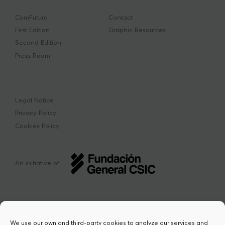
ComFuturo
Contact
First Edition
Graphic Resources
Second Edition
Press Room
Legal Notice
Privacy Policy
Cookies Policy
An initiative of
We use our own and third-party cookies to analyze our services and