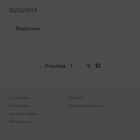
03/02/2014
…
Read more
Post
Page
Page
Page
←
Previous
1
…
9
10
navigation
ComFuturo
Contact
First Edition
Graphic Resources
Second Edition
Press Room