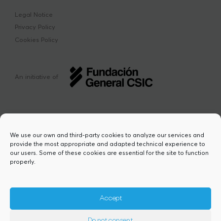
Legal Notice
Privacy Policy
Cookies Policy
An initiative of
We use our own and third-party cookies to analyze our services and
provide the most appropriate and adapted technical experience to
This project has received funding from the
our users. Some of these cookies are essential for the site to function
European Union’s Horizon Europe research
properly.
and innovation programme under the Marie
Sklodowska-Curie grant agreement Nº
101217423. Views and opinions are however
those of the author(s) and do not necessarily
Accept
reflect those of the European Union or the
European Research Executive Agency,
Do not consent