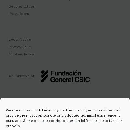
Second Edition
Press Room
Legal Notice
Privacy Policy
Cookies Policy
An initiative of
We use our own and third-party cookies to analyze our services and
provide the most appropriate and adapted technical experience to
This project has received funding from the
our users. Some of these cookies are essential for the site to function
European Union’s Horizon Europe research
properly.
and innovation programme under the Marie