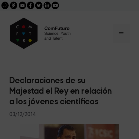
Search
Skip
FGCSIC
Email
facebook
twitter
linkedin
youtube
for:
buscar
to
content
Menu
Declaraciones de su
Majestad el Rey en relación
a los jóvenes científicos
03/12/2014