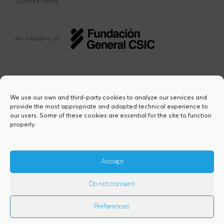
Cookies Policy
An initiative of
We use our own and third-party cookies to analyze our services and
provide the most appropriate and adapted technical experience to
This project has received funding from the
our users. Some of these cookies are essential for the site to function
European Union’s Horizon Europe research
properly.
and innovation programme under the Marie
Sklodowska-Curie grant agreement Nº
101217423. Views and opinions are however
those of the author(s) and do not necessarily
Accept
reflect those of the European Union or the
European Research Executive Agency,
Do not consent
granting authority. Neither the European
Union nor the granting authority can be
held responsible for them.
Preferences