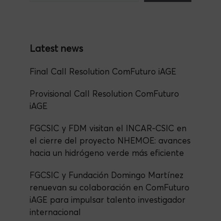
o
p
o
p
k
Final Call Resolution ComFuturo iAGE
Provisional Call Resolution ComFuturo
iAGE
FGCSIC y FDM visitan el INCAR-CSIC en
el cierre del proyecto NHEMOE: avances
hacia un hidrógeno verde más eficiente
FGCSIC y Fundación Domingo Martínez
renuevan su colaboración en ComFuturo
iAGE para impulsar talento investigador
internacional