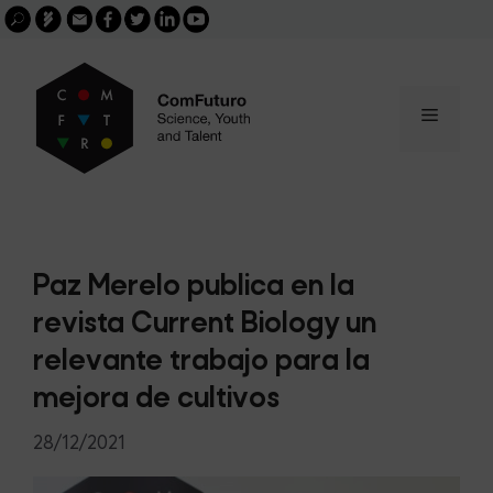
Search
Skip
FGCSIC
Email
facebook
twitter
linkedin
youtube
for:
buscar
to
content
Menu
Paz Merelo publica en la
revista Current Biology un
relevante trabajo para la
mejora de cultivos
28/12/2021