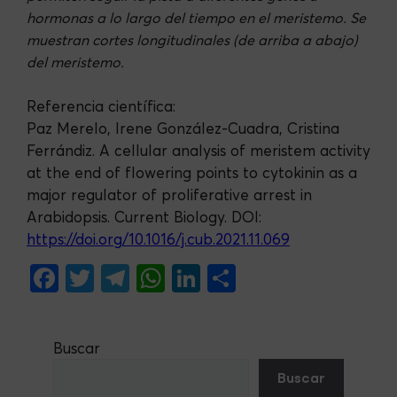
hormonas a lo largo del tiempo en el meristemo. Se
muestran cortes longitudinales (de arriba a abajo)
del meristemo.
Referencia científica:
Paz Merelo, Irene González-Cuadra, Cristina
Ferrándiz. A cellular analysis of meristem activity
at the end of flowering points to cytokinin as a
major regulator of proliferative arrest in
Arabidopsis. Current Biology. DOI:
https://doi.org/10.1016/j.cub.2021.11.069
F
T
Te
W
Li
S
a
w
le
h
n
h
c
itt
gr
at
ke
ar
Buscar
e
er
a
s
dI
e
Buscar
b
m
A
n