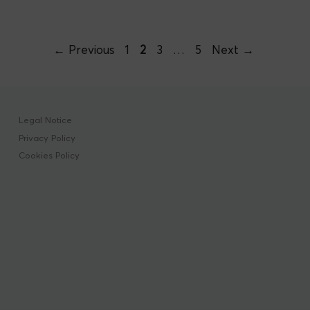
Page
Page
Post
Page
Page
←
Previous
1
2
3
…
5
Next
→
navigation
Legal Notice
Privacy Policy
Cookies Policy