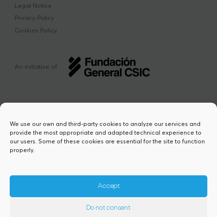
Legal Notice
Privacy Policy
Cookies Policy
An initiative of
We use our own and third-party cookies to analyze our services and
provide the most appropriate and adapted technical experience to
This project has received funding from the
our users. Some of these cookies are essential for the site to function
European Union’s Horizon Europe research
properly.
and innovation programme under the Marie
Sklodowska-Curie grant agreement Nº
101217423. Views and opinions are however
those of the author(s) and do not necessarily
Accept
reflect those of the European Union or the
European Research Executive Agency,
Do not consent
granting authority. Neither the European