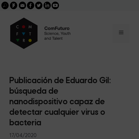
Search
Skip
FGCSIC
Email
facebook
twitter
linkedin
youtube
for:
buscar
to
content
Menu
Publicación de Eduardo Gil:
búsqueda de
nanodispositivo capaz de
detectar cualquier virus o
bacteria
17/04/2020