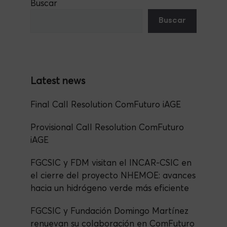
Buscar
e
er
a
s
dI
e
Buscar
b
m
A
n
o
p
o
p
k
Final Call Resolution ComFuturo iAGE
Provisional Call Resolution ComFuturo
iAGE
FGCSIC y FDM visitan el INCAR-CSIC en
el cierre del proyecto NHEMOE: avances
hacia un hidrógeno verde más eficiente
FGCSIC y Fundación Domingo Martínez
renuevan su colaboración en ComFuturo