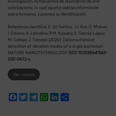
investigación, la frecuencia de resonancia de una
sola bacteria, lo cual aporta valiosa información
sobre la misma, y permite su identificación.
Referencia científica: E. Gil Santos; J.J. Ruz; O. Malvar;
I. Favero; A. Lemaître; P.M. Kosaka; S. García-López;
M. Calleja; J. Tamayo (2020). Optomechanical
detection of vibration modes of a single bacterium.
NATURE NANOTECHNOLOGY.
DOI: 10.1038/s41565-
020-0672-y
Ver noticia
F
T
Te
W
Li
S
a
w
le
h
n
h
c
itt
gr
at
ke
ar