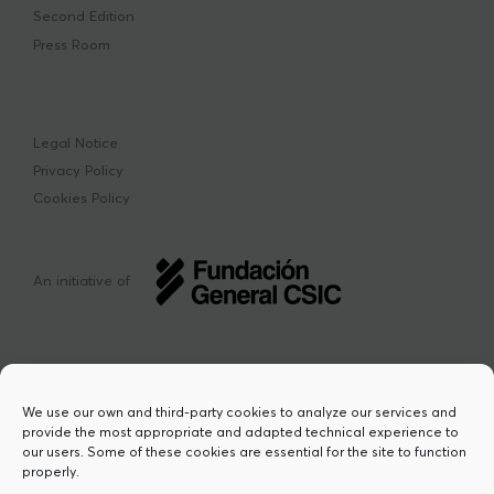
Second Edition
Press Room
Legal Notice
Privacy Policy
Cookies Policy
An initiative of
We use our own and third-party cookies to analyze our services and
provide the most appropriate and adapted technical experience to
This project has received funding from the
our users. Some of these cookies are essential for the site to function
European Union’s Horizon Europe research
properly.
and innovation programme under the Marie