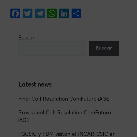
F
T
Te
W
Li
S
a
w
le
h
n
h
c
itt
gr
at
ke
ar
Buscar
e
er
a
s
dI
e
Buscar
b
m
A
n
o
p
o
p
k
Final Call Resolution ComFuturo iAGE
Provisional Call Resolution ComFuturo
iAGE
FGCSIC y FDM visitan el INCAR-CSIC en