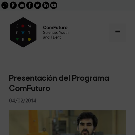
Search
Skip
FGCSIC
Email
facebook
twitter
linkedin
youtube
for:
buscar
to
content
Menu
Presentación del Programa
ComFuturo
04/02/2014