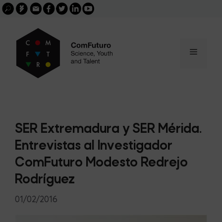
Search
Skip
FGCSIC
Email
facebook
twitter
linkedin
youtube
for:
buscar
to
content
Menu
SER Extremadura y SER Mérida.
Entrevistas al Investigador
ComFuturo Modesto Redrejo
Rodríguez
01/02/2016