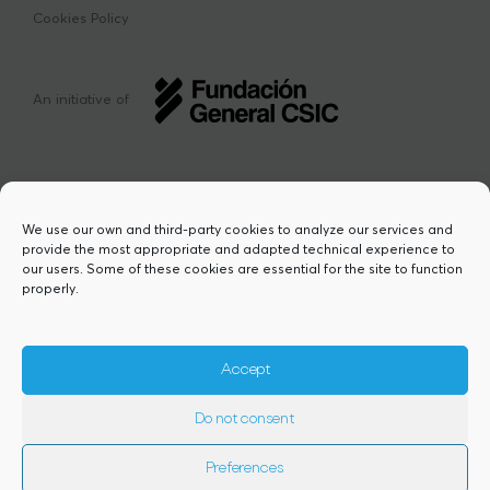
Cookies Policy
An initiative of
We use our own and third-party cookies to analyze our services and
provide the most appropriate and adapted technical experience to
This project has received funding from the
our users. Some of these cookies are essential for the site to function
European Union’s Horizon Europe research
properly.
and innovation programme under the Marie
Sklodowska-Curie grant agreement Nº
101217423. Views and opinions are however
those of the author(s) and do not necessarily
Accept
reflect those of the European Union or the
European Research Executive Agency,
Do not consent
granting authority. Neither the European
Union nor the granting authority can be
held responsible for them.
Preferences