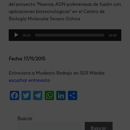
del proyecto “Nuevas ADN polimerasas de fusión con
aplicaciones biotecnológicas” en el Centro de
Biología Molecular Severo Ochoa
Audio
00:00
00:00
Player
Fecha: 17/11/2015
Entrevista a Modesto Redrejo en SER Mérida:
escuchar entrevista
F
T
Te
W
Li
S
a
w
le
h
n
h
c
itt
gr
at
ke
ar
Buscar
e
er
a
s
dI
e
Buscar