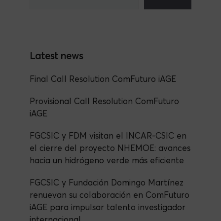
b
m
A
n
o
p
o
p
k
Final Call Resolution ComFuturo iAGE
Provisional Call Resolution ComFuturo
iAGE
FGCSIC y FDM visitan el INCAR-CSIC en
el cierre del proyecto NHEMOE: avances
hacia un hidrógeno verde más eficiente
FGCSIC y Fundación Domingo Martínez
renuevan su colaboración en ComFuturo
iAGE para impulsar talento investigador
internacional