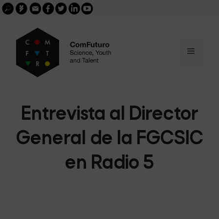
Search
Skip
FGCSIC
Email
facebook
twitter
linkedin
youtube
for:
buscar
to
content
Menu
Entrevista al Director
General de la FGCSIC
en Radio 5