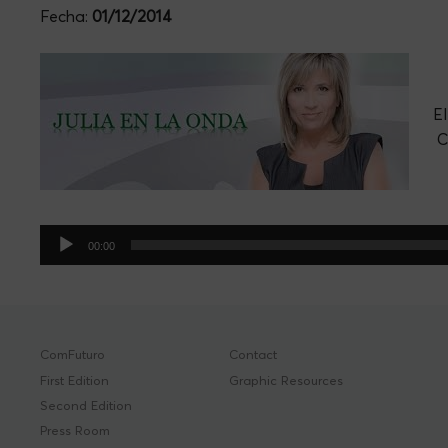
Fecha:
01/12/2014
El
C
Audio
00:00
Player
ComFuturo
Contact
First Edition
Graphic Resources
Second Edition
Press Room