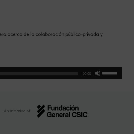
ero acerca de la colaboración público-privada y
Use
00:00
Up/Down
Arrow
keys
to
increase
An initiative of
or
decrease
volume.