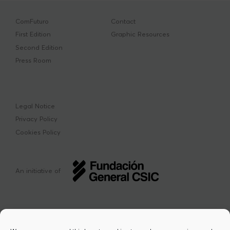
ComFuturo
Contact
First Edition
Graphic Resources
Second Edition
Press Room
Legal Notice
Privacy Policy
Cookies Policy
An initiative of