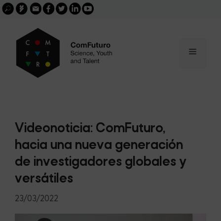
Search
Skip
FGCSIC
Email
facebook
twitter
linkedin
youtube
for:
buscar
to
content
Menu
Videonoticia: ComFuturo,
hacia una nueva generación
de investigadores globales y
versátiles
23/03/2022