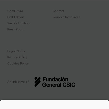
ComFuturo
Contact
First Edition
Graphic Resources
Second Edition
Press Room
Legal Notice
Privacy Policy
Cookies Policy
An initiative of