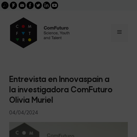
Search
Skip
FGCSIC
Email
facebook
twitter
linkedin
youtube
for:
buscar
to
content
Menu
Entrevista en Innovaspain a
la investigadora ComFuturo
Olivia Muriel
04/04/2024