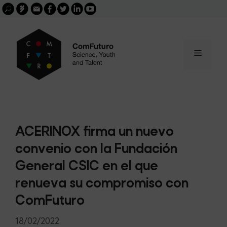
Search
Skip
FGCSIC
Email
facebook
twitter
linkedin
youtube
for:
buscar
to
content
Menu
ACERINOX firma un nuevo
convenio con la Fundación
General CSIC en el que
renueva su compromiso con
ComFuturo
18/02/2022