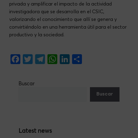
privada y amplificar el impacto de la actividad
investigadora que se desarrolla en el CSIC,
valorizando el conocimiento que allí se genera y
convirtiéndolo en una herramienta útil para el sector
productivo y la sociedad.
F
T
Te
W
Li
S
a
w
le
h
n
h
c
itt
gr
at
ke
ar
Buscar
e
er
a
s
dI
e
Buscar
b
m
A
n
o
p
o
p
k